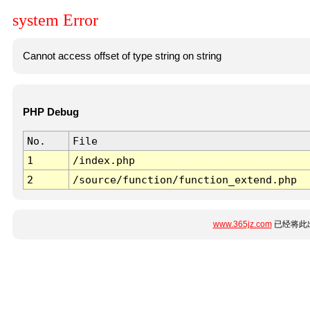
system Error
Cannot access offset of type string on string
PHP Debug
No.
File
1
/index.php
2
/source/function/function_extend.php
www.365jz.com
已经将此